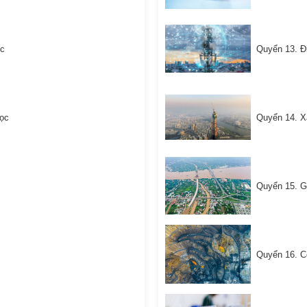
ọc
Quyển 13. Đi
học
Quyển 14. Xây
Quyển 15. Gi
Quyển 16. C