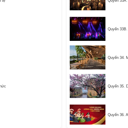
 tệ
Quyển 33A.
Quyển 33B. 
Quyển 34. M
chức
Quyển 35. D
Quyển 36. A