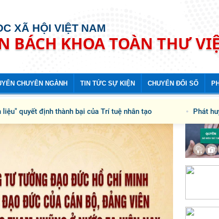
C XÃ HỘI VIỆT NAM
ẠN BÁCH KHOA TOÀN THƯ VI
UYỂN CHUYÊN NGÀNH
TIN TỨC SỰ KIỆN
CHUYỂN ĐỔI SỐ
PH
 quyết định thành bại của Trí tuệ nhân tạo
Phát huy trí 
 việc xây dựng đạo đức của cán bộ, đảng viên trong