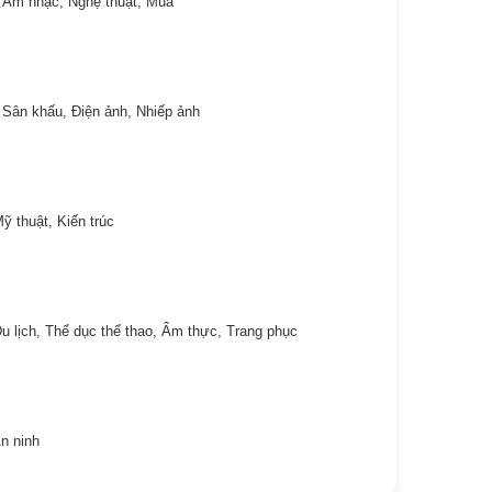
 Âm nhạc, Nghệ thuật, Múa
Sân khấu, Điện ảnh, Nhiếp ảnh
ỹ thuật, Kiến trúc
u lịch, Thể dục thể thao, Ẩm thực, Trang phục
n ninh