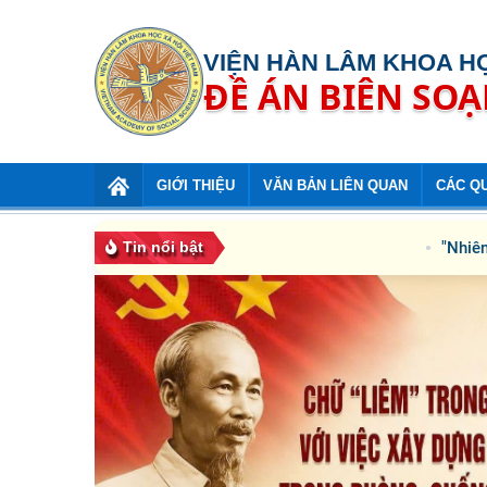
VIỆN HÀN LÂM KHOA HỌ
ĐỀ ÁN BIÊN SO
GIỚI THIỆU
VĂN BẢN LIÊN QUAN
CÁC Q
Tin nổi bật
"Nhiên liệu"
Chữ “Liêm” trong tư tưởng đạo đức Hồ Chí Minh với
phòng, chống tham nhũng ở